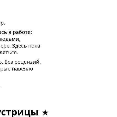
р.
сь в работе:
 людьми,
ере. Здесь пока
ляться.
. Без рецензий.
орые навеяло
.
устрицы