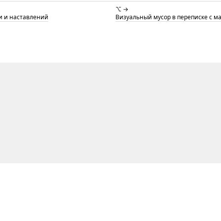
⌥ →
ти и наставлений
Визуальный мусор в переписке с м